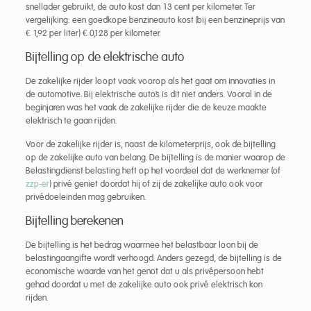
snellader gebruikt, de auto kost dan 13 cent per kilometer. Ter
vergelijking: een goedkope benzineauto kost (bij een benzineprijs van
€ 1,92 per liter) € 0,128 per kilometer.
Bijtelling op de elektrische auto
De zakelijke rijder loopt vaak voorop als het gaat om innovaties in
de automotive. Bij elektrische auto’s is dit niet anders. Vooral in de
beginjaren was het vaak de zakelijke rijder die de keuze maakte
elektrisch te gaan rijden.
Voor de zakelijke rijder is, naast de kilometerprijs, ook de bijtelling
op de zakelijke auto van belang. De bijtelling is de manier waarop de
Belastingdienst belasting heft op het voordeel dat de werknemer (of
zzp-er
) privé geniet doordat hij of zij de zakelijke auto ook voor
privédoeleinden mag gebruiken.
Bijtelling berekenen
De bijtelling is het bedrag waarmee het belastbaar loon bij de
belastingaangifte wordt verhoogd. Anders gezegd, de bijtelling is de
economische waarde van het genot dat u als privépersoon hebt
gehad doordat u met de zakelijke auto ook privé elektrisch kon
rijden.