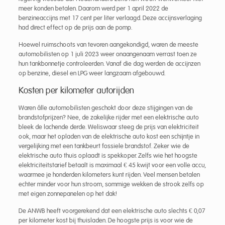
meer konden betalen. Daarom werd per 1 april 2022 de
benzineaccijns met 17 cent per liter verlaagd. Deze accijnsverlaging
had direct effect op de prijs aan de pomp.
Hoewel ruimschoots van tevoren aangekondigd, waren de meeste
automobilisten op 1 juli 2023 weer onaangenaam verrast toen ze
hun tankbonnetje controleerden. Vanaf die dag werden de accijnzen
op benzine, diesel en LPG weer langzaam afgebouwd.
Kosten per kilometer autorijden
Waren álle automobilisten geschokt door deze stijgingen van de
brandstofprijzen? Nee, de zakelijke rijder met een elektrische auto
bleek de lachende derde. Weliswaar steeg de prijs van elektriciteit
ook, maar het opladen van de elektrische auto kost een schijntje in
vergelijking met een tankbeurt fossiele brandstof. Zeker wie de
elektrische auto thuis oplaadt is spekkoper. Zelfs wie het hoogste
elektriciteitstarief betaalt is maximaal € 45 kwijt voor een volle accu,
waarmee je honderden kilometers kunt rijden. Veel mensen betalen
echter minder voor hun stroom, sommige wekken de strook zelfs op
met eigen zonnepanelen op het dak!
De ANWB heeft voorgerekend dat een elektrische auto slechts € 0,07
per kilometer kost bij thuisladen. De hoogste prijs is voor wie de