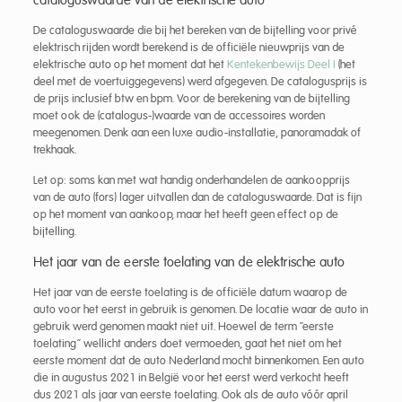
De cataloguswaarde die bij het bereken van de bijtelling voor privé
elektrisch rijden wordt berekend is de officiële nieuwprijs van de
elektrische auto op het moment dat het
Kentekenbewijs Deel I
(het
deel met de voertuiggegevens) werd afgegeven. De catalogusprijs is
de prijs inclusief btw en bpm. Voor de berekening van de bijtelling
moet ook de (catalogus-)waarde van de accessoires worden
meegenomen. Denk aan een luxe audio-installatie, panoramadak of
trekhaak.
Let op: soms kan met wat handig onderhandelen de aankoopprijs
van de auto (fors) lager uitvallen dan de cataloguswaarde. Dat is fijn
op het moment van aankoop, maar het heeft geen effect op de
bijtelling.
Het jaar van de eerste toelating van de elektrische auto
Het jaar van de eerste toelating is de officiële datum waarop de
auto voor het eerst in gebruik is genomen. De locatie waar de auto in
gebruik werd genomen maakt niet uit. Hoewel de term “eerste
toelating” wellicht anders doet vermoeden, gaat het niet om het
eerste moment dat de auto Nederland mocht binnenkomen. Een auto
die in augustus 2021 in België voor het eerst werd verkocht heeft
dus 2021 als jaar van eerste toelating. Ook als de auto vóór april