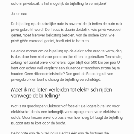
auto in privébezit. Is het mogelijk de bijtelling te vermijden?
Ja, en nee.
De bijtelling op de zakelijke auto is onvermijdelijk indien de auto ook
privé gebruikt wordt. De fiscus is daarin duidelijk: wie privé voordeel
geniet, moet hierover belasting betalen. Aan de andere kant: wie
privé géén voordeel geniet, hoeft niet te betalen.
De enige manier om de bijtelling op de elektrische auto te vermijden,
is dus door hem niet voor persoonlijke ritten te gebruiken. Tenminste,
zolang het aantal privé kilometers lager blijft dan 500 km per jaar. U
bent dan echter wél verplicht een sluitende rittenadministratie bij te
houden. Geen rittenadministratie? Dan gaat de Belasting uit van
privégebruik en bent u alsnog de bijtelling verschuldigd.
Moet ik me laten verleiden tot elektrisch rijden
vanwege de bijtelling?
Wat is nu goedkoper? Elektrisch of fossiel? De lagere bijtelling voor
elektrisch rijden is een belangrijk verkoopargument voor elektrische
auto’s. Maar kiezen enkel op basis van hoe hoog (of laag) de bijtelling
is, gaat iets te kort door de bocht.
De hoogte van de bijtelling is slechts één van de factoren die