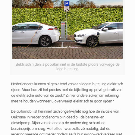
Elektrisch rijden is populair, niet in de laatste plaats vanwege de
lage bijtelling.
Nederlanders kunnen al genietend van een lagere bijtelling elektrisch
rijden. Maar hoe zit het precies met de bijtelling op privé gebruik van
de elektrische auto van de zaak? Zijn er andere zaken om rekening
mee te houden wanneer u overweegt elektrisch te gaan rijden?
De automobilist herinnert zich ongetwijfeld nog hoe de invasie van
Oekraïne in Nederland enorm pijn deed bij de benzine- en
dieselpomp. Bijna van de ene op de andere dag schoot de
benzineprijs omhoog. Het effect was zelfs zó nadelig, dat de
regering vreesde dat Nederlanders zelfs hun woon-werkverkeer niet