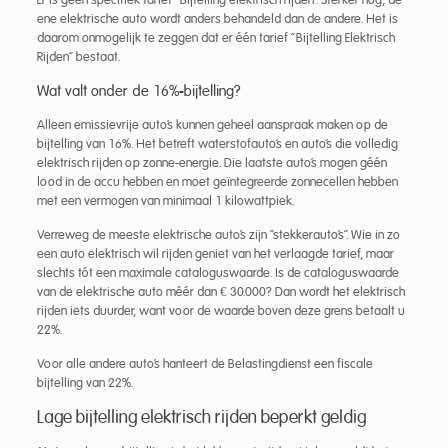
ene elektrische auto wordt anders behandeld dan de andere. Het is
daarom onmogelijk te zeggen dat er één tarief “Bijtelling Elektrisch
Rijden” bestaat.
Wat valt onder de 16%-bijtelling?
Alleen emissievrije auto’s kunnen geheel aanspraak maken op de
bijtelling van 16%. Het betreft waterstofauto’s en auto’s die volledig
elektrisch rijden op zonne-energie. Die laatste auto’s mogen géén
lood in de accu hebben en moet geïntegreerde zonnecellen hebben
met een vermogen van minimaal 1 kilowattpiek.
Verreweg de meeste elektrische auto’s zijn “stekkerauto’s”. Wie in zo
een auto elektrisch wil rijden geniet van het verlaagde tarief, maar
slechts tót een maximale cataloguswaarde. Is de cataloguswaarde
van de elektrische auto méér dan € 30.000? Dan wordt het elektrisch
rijden iets duurder, want voor de waarde boven deze grens betaalt u
22%.
Voor alle andere auto’s hanteert de Belastingdienst een fiscale
bijtelling van 22%.
Lage bijtelling elektrisch rijden beperkt geldig