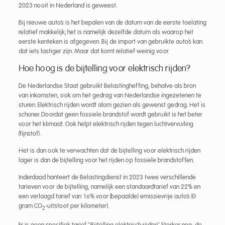
2023 nooit in Nederland is geweest.
Bij nieuwe auto’s is het bepalen van de datum van de eerste toelating
relatief makkelijk; het is namelijk dezelfde datum als waarop het
eerste kenteken is afgegeven. Bij de import van gebruikte auto’s kan
dat iets lastiger zijn. Maar dat komt relatief weinig voor.
Hoe hoog is de bijtelling voor elektrisch rijden?
De Nederlandse Staat gebruikt Belastingheffing, behalve als bron
van inkomsten, ook om het gedrag van Nederlandse ingezetenen te
sturen. Elektrisch rijden wordt alom gezien als gewenst gedrag. Het is
schoner. Doordat geen fossiele brandstof wordt gebruikt is het beter
voor het klimaat. Ook helpt elektrisch rijden tegen luchtvervuiling
(fijnstof).
Het is dan ook te verwachten dat de bijtelling voor elektrisch rijden
lager is dan de bijtelling voor het rijden op fossiele brandstoffen.
Inderdaad hanteert de Belastingdienst in 2023 twee verschillende
tarieven voor de bijtelling, namelijk een standaardtarief van 22% en
een verlaagd tarief van 16% voor (bepaalde) emissievrije auto’s (0
gram CO
-uitstoot per kilometer).
2
Er is geen specifiek tarief “Bijtelling elektrisch rijden”. Sterker nog, de