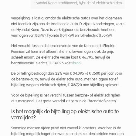
Hyundai Kona: traditioneel, hybride of elektrisch rijden
vergelijking is lastig, omdat de elektrische auto’s over het algemeen
niet identiek zijn aan de traditionele auto. Er zijn uitzonderingen, zoals
de Hyundai Kona. Deze is verkrijgbaar als benzineauto (met een
vermogen van 88kW), hybride (104 kW) en full-electric (150kW).
Het verschil tussen de benzineversie van de Kona en de Electric
Premium zit hem niet alleen in het motorvermogen, ook de prijs
scheelt enorm. De elektrische versie kost € 46.795, terwijl de
benzineversie “slechts” € 34.095 kost (
bron
).
De bijtelling bedraagt dan (22% van € 34.095 =) € 7.500 per jaar voor
de benzine-auto, terwijl de elektrische auto, met het lagere tarief
bijtelling wegens elektrisch rijden, € 7.487,20 aan bijtelling oplevert.
Voor de bijtelling is het verschil tussen benzine- of elektrisch rijden
dus marginaal. Het grote verschil zit hem in de “brandstofkosten”.
Is het mogelijk de bijtelling op elektrische auto te
vermijden?
Sommige mensen rijden privé niet zoveel kilometers. Voor hen is de
bijtelling mogelijk hoger dan wat ze anders zouden betalen voor een