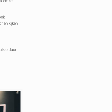
uk om te
ook
af én kijken
 als u daar