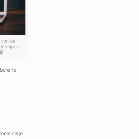
n van de
termijnen.
j!
 beter te
beeld als je