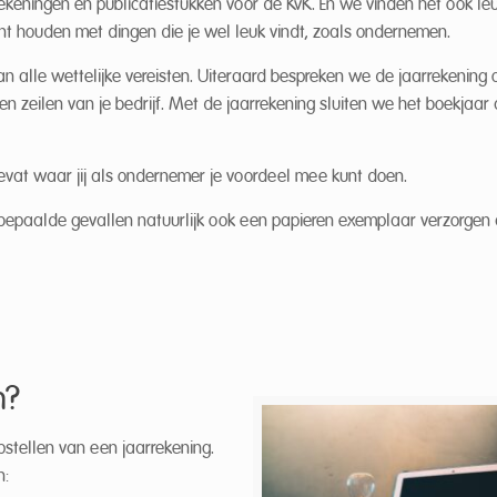
rrekeningen en publicatiestukken voor de KvK. En we vinden het ook le
unt houden met dingen die je wel leuk vindt, zoals ondernemen.
an alle wettelijke vereisten. Uiteraard bespreken we de jaarrekening 
n en zeilen van je bedrijf. Met de jaarrekening sluiten we het boekjaar 
bevat waar jij als ondernemer je voordeel mee kunt doen.
in bepaalde gevallen natuurlijk ook een papieren exemplaar verzorgen
n?
 opstellen van een jaarrekening.
n: