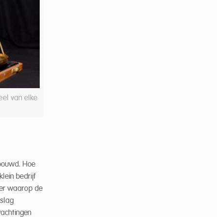
el van elke
gebouwd. Hoe
lein bedrijf
ier waarop de
rslag
wachtingen