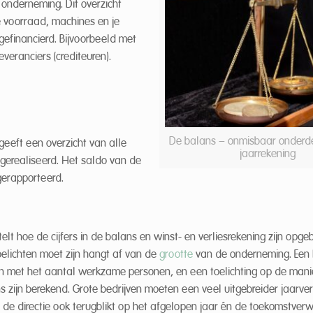
onderneming. Dit overzicht
je voorraad, machines en je
 gefinancierd. Bijvoorbeeld met
veranciers (crediteuren).
De balans – onmisbaar onderde
geeft een overzicht van alle
jaarrekening
gerealiseerd. Het saldo van de
gerapporteerd.
rtelt hoe de cijfers in de balans en winst- en verliesrekening zijn op
oelichten moet zijn hangt af van de
grootte
van de onderneming. Een k
n met het aantal werkzame personen, en een toelichting op de man
ans zijn berekend. Grote bedrijven moeten een veel uitgebreider jaarve
 de directie ook terugblikt op het afgelopen jaar én de toekomstver