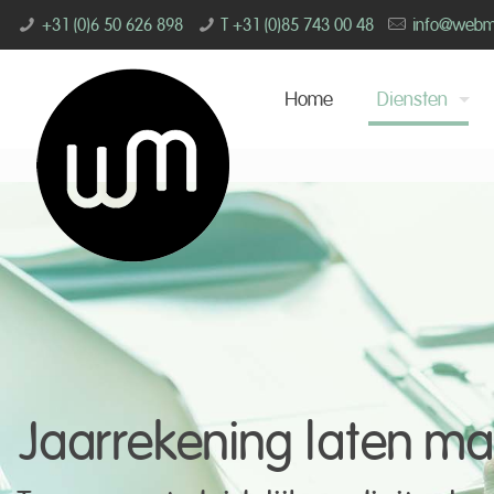
+31 (0)6 50 626 898
T +31 (0)85 743 00 48
info@webmin
Home
Diensten
Jaarrekening laten m