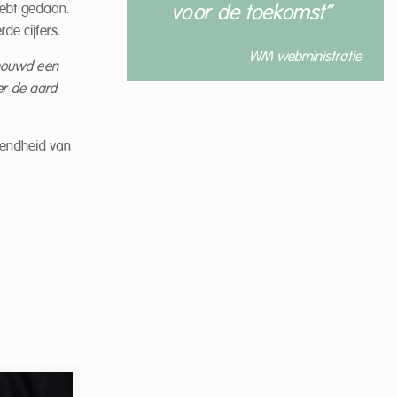
 hebt gedaan.
voor de toekomst”
de cijfers.
WM webministratie
chouwd een
er de aard
vendheid van