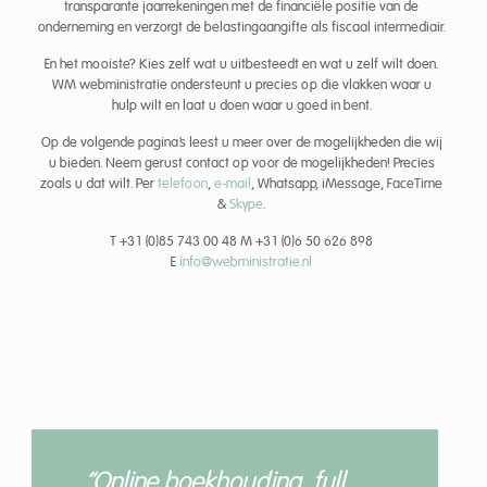
transparante jaarrekeningen met de financiële positie van de
onderneming en verzorgt de belastingaangifte als fiscaal intermediair.
En het mooiste? Kies zelf wat u uitbesteedt en wat u zelf wilt doen.
WM webministratie ondersteunt u precies op die vlakken waar u
hulp wilt en laat u doen waar u goed in bent.
Op de volgende pagina’s leest u meer over de mogelijkheden die wij
u bieden. Neem gerust contact op voor de mogelijkheden! Precies
zoals u dat wilt. Per
telefoon
,
e-mail
, Whatsapp, iMessage, FaceTime
&
Skype
.
T +31 (0)85 743 00 48 M +31 (0)6 50 626 898
E
info@webministratie.nl
“Online boekhouding, full