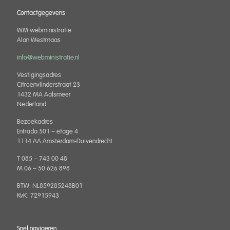
Contactgegevens
WM webministratie
Alan Westmaas
info@webministratie.nl
Vestigingsadres
Citroenvlinderstraat 23
1432 MA Aalsmeer
Nederland
Bezoekadres
Entrada 501 – etage 4
1114 AA Amsterdam-Duivendrecht
T 085 – 743 00 48
M 06 – 50 626 898
BTW: NL859285248B01
KvK: 72915943
Snel navigeren