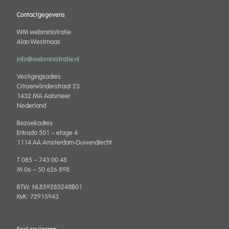
Contactgegevens
WM webministratie
Alan Westmaas
info@webministratie.nl
Vestigingsadres
Citroenvlinderstraat 23
1432 MA Aalsmeer
Nederland
Bezoekadres
Entrada 501 – etage 4
1114 AA Amsterdam-Duivendrecht
T 085 – 743 00 48
M 06 – 50 626 898
BTW: NL859285248B01
KvK: 72915943