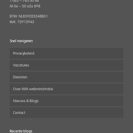
T 085 – 743 00 48
M 06 – 50 626 898
BTW: NL859285248B01
KvK: 72915943
Snel navigeren
Privacybeleid
Vacatures
Diensten
Over WM webministratie
Nieuws & Blogs
Contact
Recente blogs