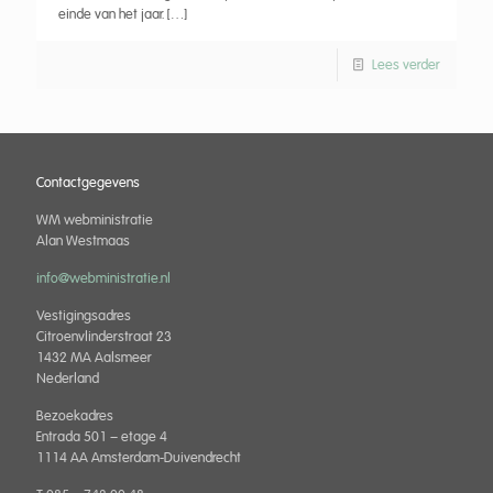
einde van het jaar.
[…]
Lees verder
Contactgegevens
WM webministratie
Alan Westmaas
info@webministratie.nl
Vestigingsadres
Citroenvlinderstraat 23
1432 MA Aalsmeer
Nederland
Bezoekadres
Entrada 501 – etage 4
1114 AA Amsterdam-Duivendrecht