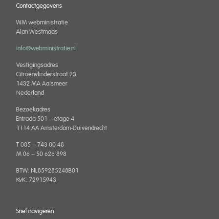
Contactgegevens
WM webministratie
Alan Westmaas
info@webministratie.nl
Vestigingsadres
Citroenvlinderstraat 23
1432 MA Aalsmeer
Nederland
Bezoekadres
Entrada 501 – etage 4
1114 AA Amsterdam-Duivendrecht
T 085 – 743 00 48
M 06 – 50 626 898
BTW: NL859285248B01
KvK: 72915943
Snel navigeren