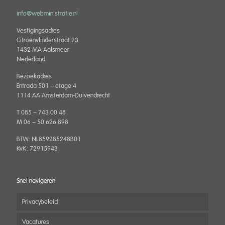
info@webministratie.nl
Vestigingsadres
Citroenvlinderstraat 23
1432 MA Aalsmeer
Nederland
Bezoekadres
Entrada 501 – etage 4
1114 AA Amsterdam-Duivendrecht
T 085 – 743 00 48
M 06 – 50 626 898
BTW: NL859285248B01
KvK: 72915943
Snel navigeren
Privacybeleid
Vacatures