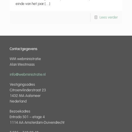
einde van het jaar.
[…]
Lees verder
Contactgegevens
WM webministratie
Alan Westmaas
info@webministratie.nl
Vestigingsadres
Citroenvlinderstraat 23
1432 MA Aalsmeer
Nederland
Bezoekadres
Entrada 501 – etage 4
1114 AA Amsterdam-Duivendrecht