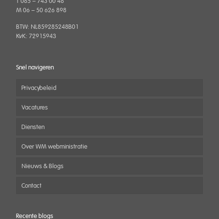
T 085 – 743 00 48
M 06 – 50 626 898
BTW: NL859285248B01
KvK: 72915943
Snel navigeren
Privacybeleid
Vacatures
Diensten
Over WM webministratie
Nieuws & Blogs
Contact
Recente blogs