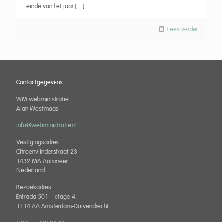
einde van het jaar.
[…]
Lees verder
Contactgegevens
WM webministratie
Alan Westmaas
info@webministratie.nl
Vestigingsadres
Citroenvlinderstraat 23
1432 MA Aalsmeer
Nederland
Bezoekadres
Entrada 501 – etage 4
1114 AA Amsterdam-Duivendrecht