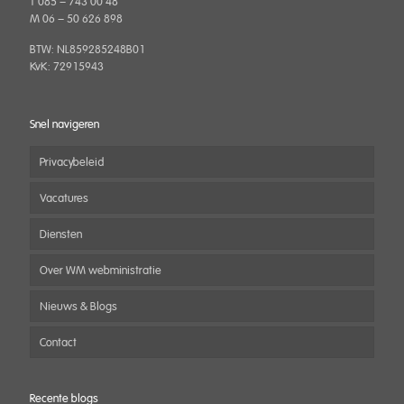
T 085 – 743 00 48
M 06 – 50 626 898
BTW: NL859285248B01
KvK: 72915943
Snel navigeren
Privacybeleid
Vacatures
Diensten
Over WM webministratie
Nieuws & Blogs
Contact
Recente blogs