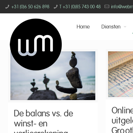
+31 (0)6 50 626 898
T +31 (0)85 743 00 48
info@webmin
Home
Diensten
Onlin
De balans vs. de
uitge
winst- en
Groot