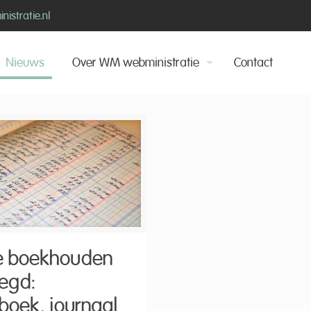
istratie.nl
Nieuws
Over WM webministratie
Contact
e boekhouden
legd:
boek, journaal