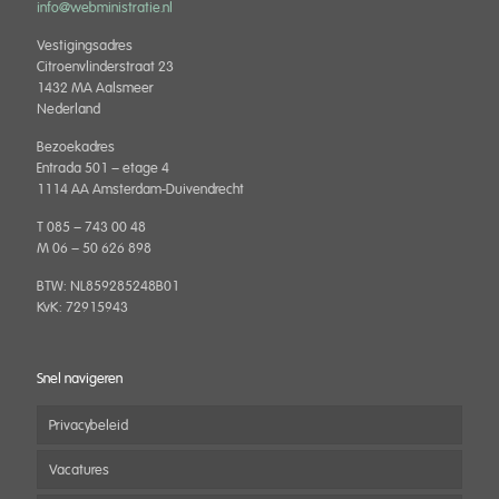
info@webministratie.nl
Vestigingsadres
Citroenvlinderstraat 23
1432 MA Aalsmeer
Nederland
Bezoekadres
Entrada 501 – etage 4
1114 AA Amsterdam-Duivendrecht
T 085 – 743 00 48
M 06 – 50 626 898
BTW: NL859285248B01
KvK: 72915943
Snel navigeren
Privacybeleid
Vacatures