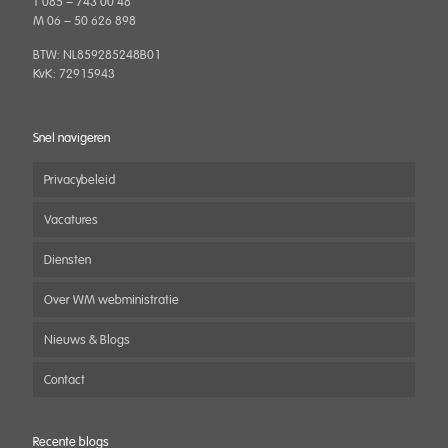
T 085 – 743 00 48
M 06 – 50 626 898
BTW: NL859285248B01
KvK: 72915943
Snel navigeren
Privacybeleid
Vacatures
Diensten
Over WM webministratie
Nieuws & Blogs
Contact
Recente blogs