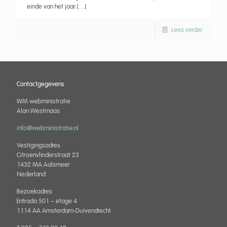
einde van het jaar.
[…]
Lees verder
Contactgegevens
WM webministratie
Alan Westmaas
info@webministratie.nl
Vestigingsadres
Citroenvlinderstraat 23
1432 MA Aalsmeer
Nederland
Bezoekadres
Entrada 501 – etage 4
1114 AA Amsterdam-Duivendrecht