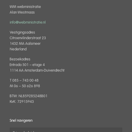
WM webministratie
Alan Westmaas
info@webministratie.nl
Vestigingsadres
Citroenvlinderstraat 23
1432 MA Aalsmeer
Nederland
Bezoekadres
Entrada 501 – etage 4
1114 AA Amsterdam-Duivendrecht
T 085 – 743 00 48
M 06 – 50 626 898
BTW: NL859285248B01
KvK: 72915943
Snel navigeren