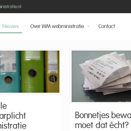
istratie.nl
Nieuws
Over WM webministratie
Contact
le
Bonnetjes bewa
rplicht
moet dat écht?
istratie