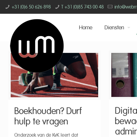
+31 (0)6 50 626 898
T +31 (0)85 743 00 48
info@webmin
Home
Diensten
Digita
Boekhouden? Durf
bewaa
hulp te vragen
admin
Onderzoek van de KvK leert dat