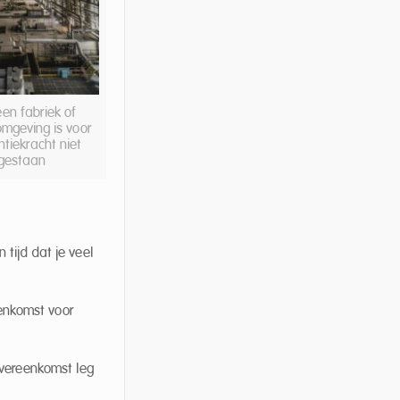
een fabriek of
omgeving is voor
tiekracht niet
gestaan
tijd dat je veel
eenkomst voor
overeenkomst leg