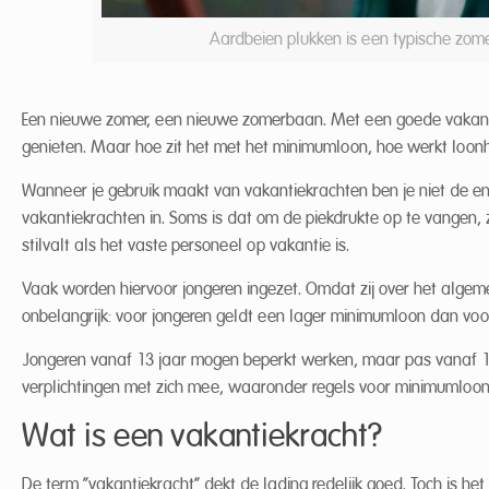
Aardbeien plukken is een typische zome
Een nieuwe zomer, een nieuwe zomerbaan. Met een goede vakanti
genieten. Maar hoe zit het met het minimumloon, hoe werkt loonh
Wanneer je gebruik maakt van vakantiekrachten ben je niet de en
vakantiekrachten in. Soms is dat om de piekdrukte op te vangen, 
stilvalt als het vaste personeel op vakantie is.
Vaak worden hiervoor jongeren ingezet. Omdat zij over het algemeen
onbelangrijk: voor jongeren geldt een lager minimumloon dan vo
Jongeren vanaf 13 jaar mogen beperkt werken, maar pas vanaf 15 
verplichtingen met zich mee, waaronder regels voor minimumloon,
Wat is een vakantiekracht?
De term “vakantiekracht” dekt de lading redelijk goed. Toch is he