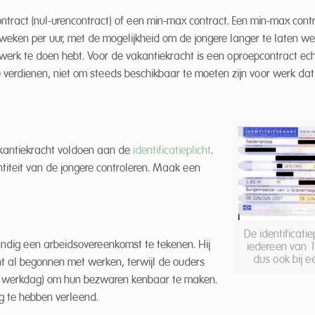
ntract (nul-urencontract) of een min-max contract. Een min-max contr
weken per uur, met de mogelijkheid om de jongere langer te laten werk
l werk te doen hebt. Voor de vakantiekracht is een oproepcontract ec
te verdienen, niet om steeds beschikbaar te moeten zijn voor werk dat 
akantiekracht voldoen aan de
identificatieplicht
.
titeit van de jongere controleren. Maak een
De identificatie
tandig een arbeidsovereenkomst te tekenen. Hij
iedereen van 1
dus ook bij 
ht al begonnen met werken, terwijl de ouders
te werkdag) om hun bezwaren kenbaar te maken.
g te hebben verleend.