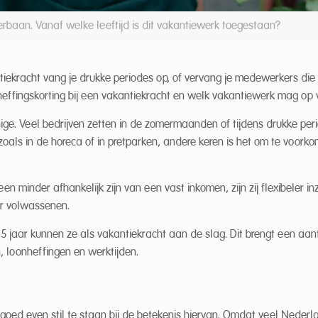
rbaan. Vanaf welke leeftijd is dit vakantiewerk toegestaan?
ekracht vang je drukke periodes op, of vervang je medewerkers die
effingskorting bij een vakantiekracht en welk vakantiewerk mag op w
ige. Veel bedrijven zetten in de zomermaanden of tijdens drukke per
zoals in de horeca of in pretparken, andere keren is het om te voork
 minder afhankelijk zijn van een vast inkomen, zijn zij flexibeler in
or volwassenen.
jaar kunnen ze als vakantiekracht aan de slag. Dit brengt een aant
 loonheffingen en werktijden.
t goed even stil te staan bij de betekenis hiervan. Omdat veel Nederl