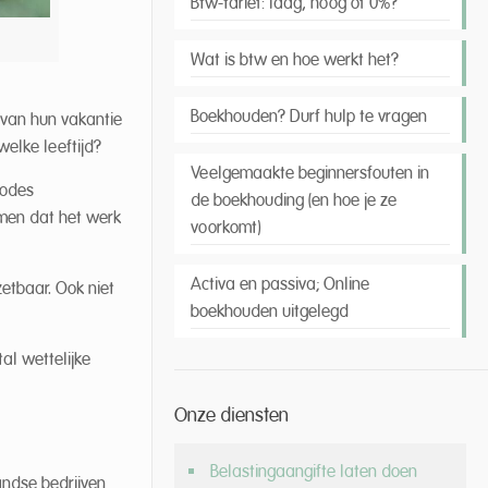
Btw-tarief: laag, hoog of 0%?
Wat is btw en hoe werkt het?
Boekhouden? Durf hulp te vragen
 van hun vakantie
elke leeftijd?
Veelgemaakte beginnersfouten in
iodes
de boekhouding (en hoe je ze
omen dat het werk
voorkomt)
Activa en passiva; Online
zetbaar. Ook niet
boekhouden uitgelegd
al wettelijke
Onze diensten
Belastingaangifte laten doen
andse bedrijven