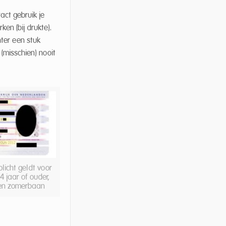
act gebruik je
en (bij drukte).
hter een stuk
(misschien) nooit
plicht geldt voor
4 jaar of ouder,
een zomerbaan