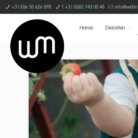
+31 (0)6 50 626 898
T +31 (0)85 743 00 48
info@webmin
Home
Diensten