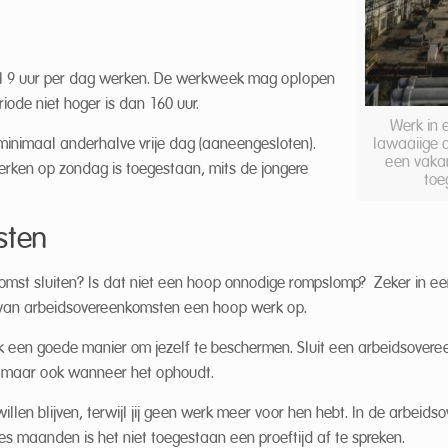
aal 9 uur per dag werken. De werkweek mag oplopen
riode niet hoger is dan 160 uur.
Werk in 
 minimaal anderhalve vrije dag (aaneengesloten).
lawaaiige 
een vakan
rken op zondag is toegestaan, mits de jongere
toe
sten
st sluiten? Is dat niet een hoop onnodige rompslomp? Zeker in een 
ten van arbeidsovereenkomsten een hoop werk op.
ook een goede manier om jezelf te beschermen. Sluit een arbeidsover
nt, maar ook wanneer het ophoudt.
len blijven, terwijl jij geen werk meer voor hen hebt. In de arbeids
s maanden is het niet toegestaan een proeftijd af te spreken.