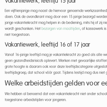
Vakantiewerk, leeftijd 15 jaar
Een vijftienjarige mag naast de hiervoor genoemde werkzaamheden
doen. Ook de avondkrant mag door een 15 jarige bezorgd worden
jarige vakantiekracht mag helpen in de bediening, mits hij of zij n
wordt geschonken. Het
bezorgen van maaltijden
, of kassawerk is
niet toegestaan.
Vakantiewerk, leeftijd 16 of 17 jaar
Vanaf 16-jarige leeftijd mag je vakantiekracht zo goed als alle 
geen gezondheidsrisico’s oplevert. Werken met gevaarlijke stoffe
grote hoogte is daarom ook voor deze leeftijdscategorie uitgeslo
leeftijdsgroep, dat school vóór gaat. Tijdens lestijd mag dus niet
Welke arbeidstijden gelden voor e
We hebben al benoemd dat een vakantiekracht niet onder school
toegestane arbeidstijden voor jongeren.