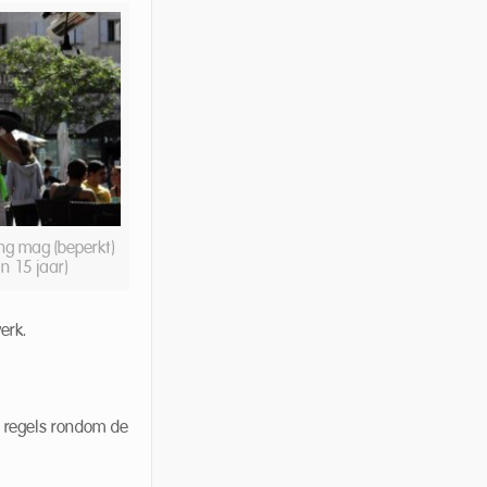
ng mag (beperkt)
n 15 jaar)
erk.
 regels rondom de