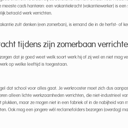
de meeste cao’s hanteren: een vakantiekracht (vakantiewerker) is een 
lijk betaald werk verrichten.
akantie zult denken (een zomerban), is iemand die in de herfst- of k
cht tijdens zijn zomerbaan verricht
gen dat je goed weet welk soort werk hij of zij wel en niet mag ver
werk op welke leeftijd is toegestaan.
regel dat school voor alles gaat. Je werkrooster moet zich dus aanp
ren alleen lichte werkzaamheden verrichten, die niet-industrieel van
it plukken, maar ze mogen niet in een fabriek of in de nabijheid van
etten. Ook mag een jongere wél reclamefolders bezorgen (overdag) m