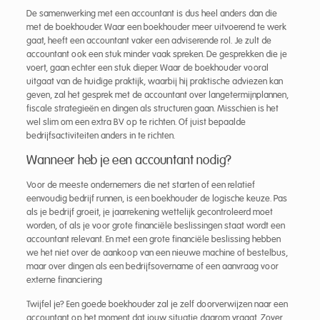
De samenwerking met een accountant is dus heel anders dan die
met de boekhouder. Waar een boekhouder meer uitvoerend te werk
gaat, heeft een accountant vaker een adviserende rol. Je zult de
accountant ook een stuk minder vaak spreken. De gesprekken die je
voert, gaan echter een stuk dieper. Waar de boekhouder vooral
uitgaat van de huidige praktijk, waarbij hij praktische adviezen kan
geven, zal het gesprek met de accountant over langetermijnplannen,
fiscale strategieën en dingen als structuren gaan. Misschien is het
wel slim om een extra BV op te richten. Of juist bepaalde
bedrijfsactiviteiten anders in te richten.
Wanneer heb je een accountant nodig?
Voor de meeste ondernemers die net starten of een relatief
eenvoudig bedrijf runnen, is een boekhouder de logische keuze. Pas
als je bedrijf groeit, je jaarrekening wettelijk gecontroleerd moet
worden, of als je voor grote financiële beslissingen staat wordt een
accountant relevant. En met een grote financiële beslissing hebben
we het niet over de aankoop van een nieuwe machine of bestelbus,
maar over dingen als een bedrijfsovername of een aanvraag voor
externe financiering
Twijfel je? Een goede boekhouder zal je zelf doorverwijzen naar een
accountant op het moment dat jouw situatie daarom vraagt. Zover