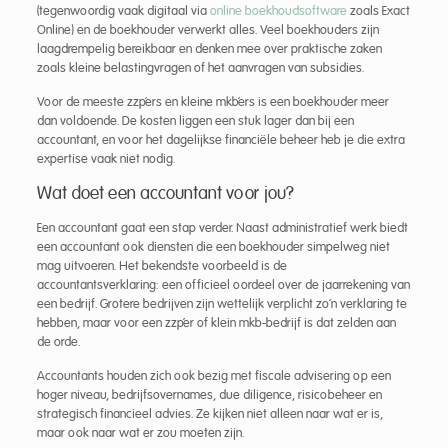
(tegenwoordig vaak digitaal via
online boekhoudsoftware
zoals Exact
Online) en de boekhouder verwerkt alles. Veel boekhouders zijn
laagdrempelig bereikbaar en denken mee over praktische zaken
zoals kleine belastingvragen of het aanvragen van subsidies.
Voor de meeste zzp’ers en kleine mkb’ers is een boekhouder meer
dan voldoende. De kosten liggen een stuk lager dan bij een
accountant, en voor het dagelijkse financiële beheer heb je die extra
expertise vaak niet nodig.
Wat doet een accountant voor jou?
Een accountant gaat een stap verder. Naast administratief werk biedt
een accountant ook diensten die een boekhouder simpelweg niet
mag uitvoeren. Het bekendste voorbeeld is de
accountantsverklaring: een officieel oordeel over de jaarrekening van
een bedrijf. Grotere bedrijven zijn wettelijk verplicht zo’n verklaring te
hebben, maar voor een zzp’er of klein mkb-bedrijf is dat zelden aan
de orde.
Accountants houden zich ook bezig met fiscale advisering op een
hoger niveau, bedrijfsovernames, due diligence, risicobeheer en
strategisch financieel advies. Ze kijken niet alleen naar wat er is,
maar ook naar wat er zou moeten zijn.