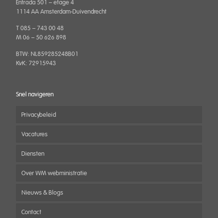
Entrada 501 – etage 4
1114 AA Amsterdam-Duivendrecht
T 085 – 743 00 48
M 06 – 50 626 898
BTW: NL859285248B01
KvK: 72915943
Snel navigeren
Privacybeleid
Vacatures
Diensten
Over WM webministratie
Nieuws & Blogs
Contact