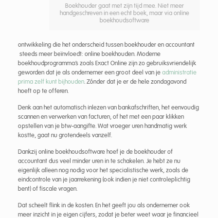
Boekhouder gaat met zijn tijd mee. Niet meer
handgeschreven in een echt boek, maar via online
boekhoudsoftware
ontwikkeling die het onderscheid tussen boekhouder en accountant
steeds meer beïnvloedt: online boekhouden. Moderne
boekhoudprogramma’s zoals Exact Online zijn zo gebruiksvriendelijk
geworden dat je als ondernemer een groot deel van je
administratie
prima zelf kunt bijhouden
. Zónder dat je er de hele zondagavond
hoeft op te offeren.
Denk aan het automatisch inlezen van bankafschriften, het eenvoudig
scannen en verwerken van facturen, of het met een paar klikken
opstellen van je btw-aangifte. Wat vroeger uren handmatig werk
kostte, gaat nu grotendeels vanzelf.
Dankzij online boekhoudsoftware hoef je de boekhouder of
accountant dus veel minder uren in te schakelen. Je hebt ze nu
eigenlijk alleen nog nodig voor het specialistische werk, zoals de
eindcontrole van je jaarrekening (ook indien je niet controleplichtig
bent) of fiscale vragen.
Dat scheelt flink in de kosten. En het geeft jou als ondernemer ook
meer inzicht in je eigen cijfers, zodat je beter weet waar je financieel