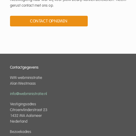
gerust contact met ons op.
CONTACT OPNEMEN
Contactgegevens
WM webministratie
Alan Westmaas
info@webministratie.nl
Vestigingsadres
Citroenvlinderstraat 23
1432 MA Aalsmeer
Nederland
Bezoekadres