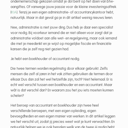
ondernemerschap gekozen omdat je dol bent op het doen van btw-
aangiftes. Of vanwege jouw passie voor de kleine investeringsaftrek
(
KIA
). Tenzij je een eigen administratie- of accountancykantoor hebt,
natuurlijk. Maar in dat geval ga je in dit artikel weinig nieuws leren.
Nee, administratie is niet jouw ding. Dus heb je daar een specialist
voor nodig. Bij voorkeur iemand die er niet alleen voor zorgt dat je
administratie voldoet aan alle wet- en regelgeving, maar ook iemand
die met je meedenkt en je wijst op mogelijke fiscale en financiële
kansen die je zelf nog niet gezien had.
Je hebt een boekhouder of accountant nodig.
Die twee termen worden regelmatig door elkaar gebruikt. Zelfs
mensen die zelf al jaren in het vak zitten gebruiken de termen door
elkaar. Dus dan zal het wel hetzelfde zijn, toch? Niet helemaal. Er is
echt wel verschil tussen een boekhouder en een accountant. Maar
wát is dat verschil dan? En waarom zou het jou iets moeten kunnen
schelen?
Het beroep van accountant en boekhouder zijn twee heel
verschillende beroepen, met een eigen opleiding, eigen
bevoegdheden en een eigen manier van werken. In dit artikel leggen
we het verschil uit, zodat jij precies weet wat je kunt verwachten. En
natuurlijk helpen we je ook bepalen welk van de twee jij nodig hebt.