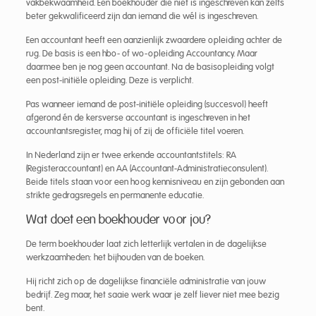
vakbekwaamheid. Een boekhouder die niet is ingeschreven kan zelfs
beter gekwalificeerd zijn dan iemand die wél is ingeschreven.
Een accountant heeft een aanzienlijk zwaardere opleiding achter de
rug. De basis is een hbo- of wo-opleiding Accountancy. Maar
daarmee ben je nog geen accountant. Na de basisopleiding volgt
een post-initiële opleiding. Deze is verplicht.
Pas wanneer iemand de post-initiële opleiding (succesvol) heeft
afgerond én de kersverse accountant is ingeschreven in het
accountantsregister, mag hij of zij de officiële titel voeren.
In Nederland zijn er twee erkende accountantstitels: RA
(Registeraccountant) en AA (Accountant-Administratieconsulent).
Beide titels staan voor een hoog kennisniveau en zijn gebonden aan
strikte gedragsregels en permanente educatie.
Wat doet een boekhouder voor jou?
De term boekhouder laat zich letterlijk vertalen in de dagelijkse
werkzaamheden: het bijhouden van de boeken.
Hij richt zich op de dagelijkse financiële administratie van jouw
bedrijf. Zeg maar, het saaie werk waar je zelf liever niet mee bezig
bent.