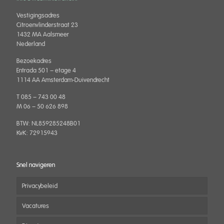
Vestigingsadres
Citroenvlinderstraat 23
1432 MA Aalsmeer
Nederland
Bezoekadres
Entrada 501 – etage 4
1114 AA Amsterdam-Duivendrecht
T 085 – 743 00 48
M 06 – 50 626 898
BTW: NL859285248B01
KvK: 72915943
Snel navigeren
Privacybeleid
Vacatures